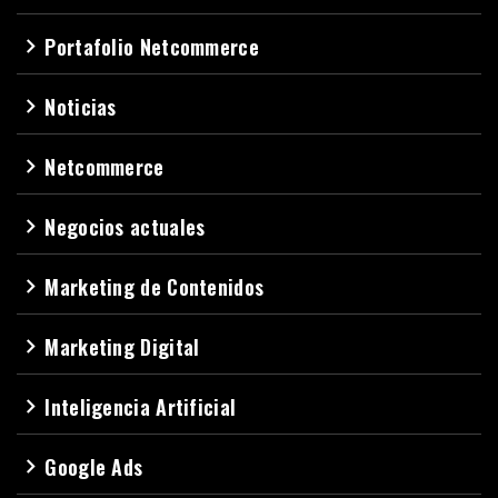
Portafolio Netcommerce
navigate_next
Noticias
navigate_next
Netcommerce
navigate_next
Negocios actuales
navigate_next
Marketing de Contenidos
navigate_next
Marketing Digital
navigate_next
Inteligencia Artificial
navigate_next
Google Ads
navigate_next