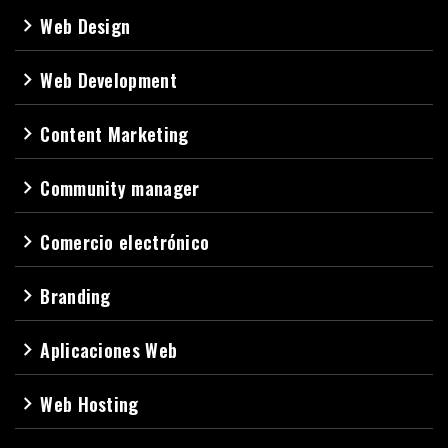
Web Design
navigate_next
Web Development
navigate_next
Content Marketing
navigate_next
Community manager
navigate_next
Comercio electrónico
navigate_next
Branding
navigate_next
Aplicaciones Web
navigate_next
Web Hosting
navigate_next