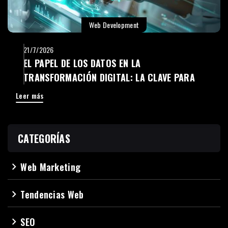
Web Development
21/7/2026
EL PAPEL DE LOS DATOS EN LA
TRANSFORMACIÓN DIGITAL: LA CLAVE PARA
TOMAR MEJORES DECISIONES
Leer más
CATEGORÍAS
Web Marketing
navigate_next
Tendencias Web
navigate_next
SEO
navigate_next