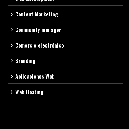
Content Marketing
navigate_next
Community manager
navigate_next
Comercio electrónico
navigate_next
Branding
navigate_next
Aplicaciones Web
navigate_next
Web Hosting
navigate_next