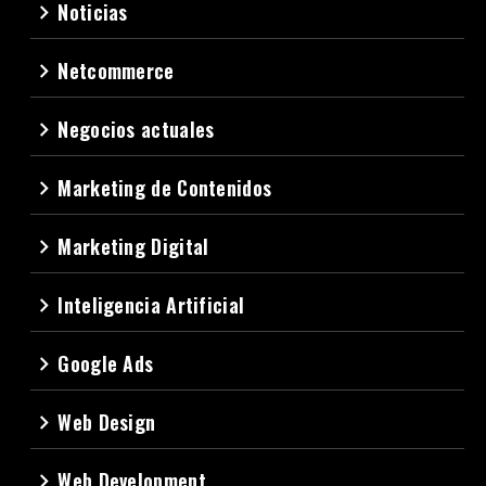
Noticias
navigate_next
Netcommerce
navigate_next
Negocios actuales
navigate_next
Marketing de Contenidos
navigate_next
Marketing Digital
navigate_next
Inteligencia Artificial
navigate_next
Google Ads
navigate_next
Web Design
navigate_next
Web Development
navigate_next