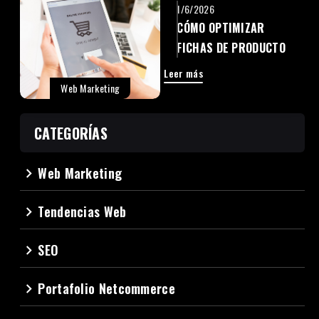
1/6/2026
CÓMO OPTIMIZAR
FICHAS DE PRODUCTO
PARA VENDER MÁS
Leer más
Web Marketing
CATEGORÍAS
Web Marketing
navigate_next
Tendencias Web
navigate_next
SEO
navigate_next
Portafolio Netcommerce
navigate_next