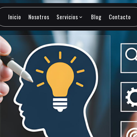
Inicio
Nosotros
Servicios
Blog
Contacto
expand_more
Inicio
Nosotros
Servicios
Blog
Contacto