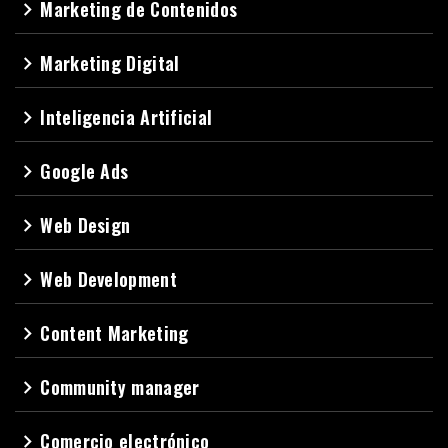
Marketing de Contenidos
navigate_next
Marketing Digital
navigate_next
Inteligencia Artificial
navigate_next
Google Ads
navigate_next
Web Design
navigate_next
Web Development
navigate_next
Content Marketing
navigate_next
Community manager
navigate_next
Comercio electrónico
navigate_next