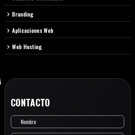
Branding
navigate_next
Aplicaciones Web
navigate_next
Web Hosting
navigate_next
CONTACTO