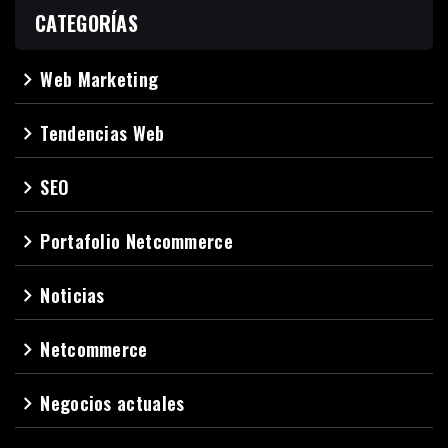
CATEGORÍAS
Web Marketing
navigate_next
Tendencias Web
navigate_next
SEO
navigate_next
Portafolio Netcommerce
navigate_next
Noticias
navigate_next
Netcommerce
navigate_next
Negocios actuales
navigate_next