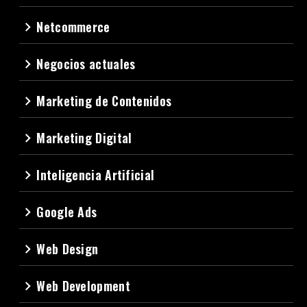
Netcommerce
navigate_next
Negocios actuales
navigate_next
Marketing de Contenidos
navigate_next
Marketing Digital
navigate_next
Inteligencia Artificial
navigate_next
Google Ads
navigate_next
Web Design
navigate_next
Web Development
navigate_next