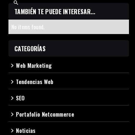
TAMBIÉN TE PUEDE INTERESAR...
No items found.
CATEGORÍAS
Web Marketing
navigate_next
Tendencias Web
navigate_next
SEO
navigate_next
Portafolio Netcommerce
navigate_next
Noticias
navigate_next