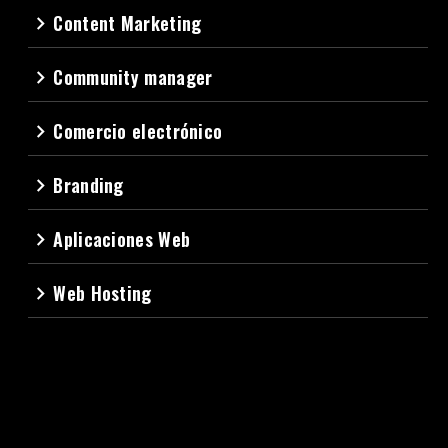
Content Marketing
navigate_next
Community manager
navigate_next
Comercio electrónico
navigate_next
Branding
navigate_next
Aplicaciones Web
navigate_next
Web Hosting
navigate_next