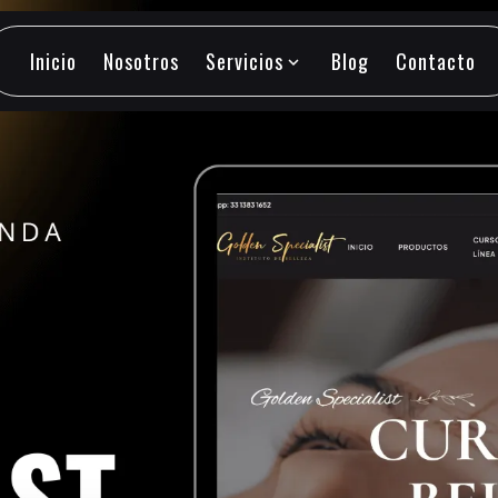
Inicio
Nosotros
Servicios
Blog
Contacto
expand_more
Inicio
Nosotros
Servicios
Blog
Contacto