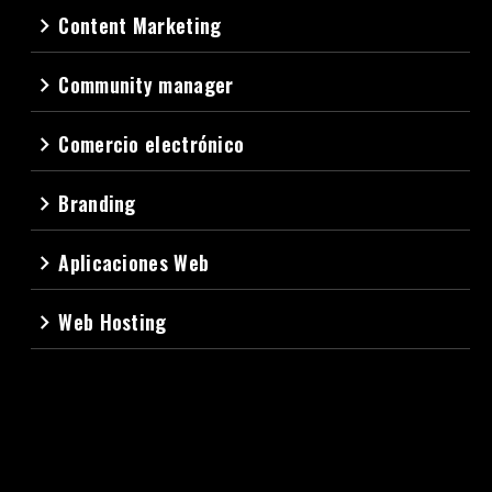
Content Marketing
navigate_next
Community manager
navigate_next
Comercio electrónico
navigate_next
Branding
navigate_next
Aplicaciones Web
navigate_next
Web Hosting
navigate_next