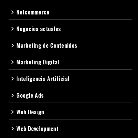
Netcommerce
navigate_next
Negocios actuales
navigate_next
Marketing de Contenidos
navigate_next
Marketing Digital
navigate_next
Inteligencia Artificial
navigate_next
Google Ads
navigate_next
Web Design
navigate_next
Web Development
navigate_next