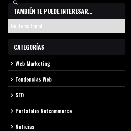
TAMBIÉN TE PUEDE INTERESAR...
No items found.
CATEGORÍAS
Web Marketing
navigate_next
Tendencias Web
navigate_next
SEO
navigate_next
Portafolio Netcommerce
navigate_next
Noticias
navigate_next