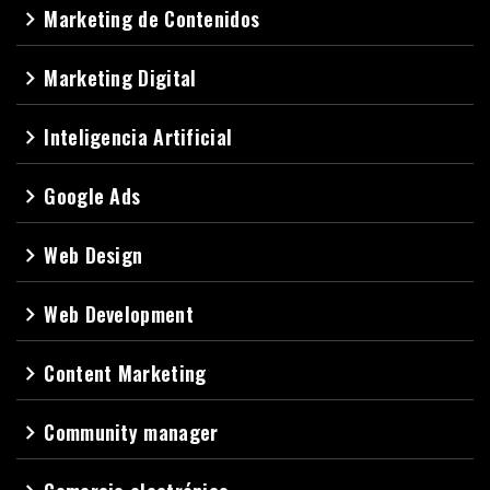
Marketing de Contenidos
navigate_next
Marketing Digital
navigate_next
Inteligencia Artificial
navigate_next
Google Ads
navigate_next
Web Design
navigate_next
Web Development
navigate_next
Content Marketing
navigate_next
Community manager
navigate_next