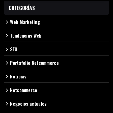
CATEGORÍAS
Web Marketing
navigate_next
Tendencias Web
navigate_next
SEO
navigate_next
Portafolio Netcommerce
navigate_next
Noticias
navigate_next
Netcommerce
navigate_next
Negocios actuales
navigate_next