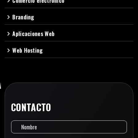
Comercio electrónico
navigate_next
Branding
navigate_next
Aplicaciones Web
navigate_next
Web Hosting
navigate_next
CONTACTO