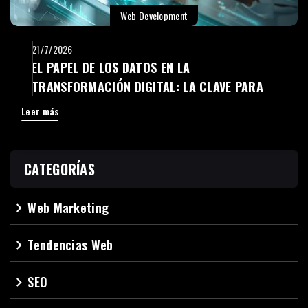
Web Development
21/7/2026
EL PAPEL DE LOS DATOS EN LA
TRANSFORMACIÓN DIGITAL: LA CLAVE PARA
TOMAR MEJORES DECISIONES
Leer más
CATEGORÍAS
Web Marketing
navigate_next
Tendencias Web
navigate_next
SEO
navigate_next