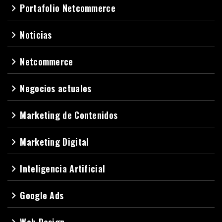
Portafolio Netcommerce
navigate_next
Noticias
navigate_next
Netcommerce
navigate_next
Negocios actuales
navigate_next
Marketing de Contenidos
navigate_next
Marketing Digital
navigate_next
Inteligencia Artificial
navigate_next
Google Ads
navigate_next