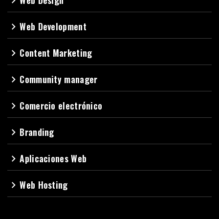
Web Design
navigate_next
Web Development
navigate_next
Content Marketing
navigate_next
Community manager
navigate_next
Comercio electrónico
navigate_next
Branding
navigate_next
Aplicaciones Web
navigate_next
Web Hosting
navigate_next