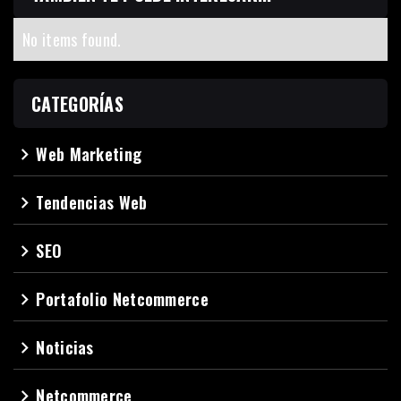
No items found.
CATEGORÍAS
Web Marketing
navigate_next
Tendencias Web
navigate_next
SEO
navigate_next
Portafolio Netcommerce
navigate_next
Noticias
navigate_next
Netcommerce
navigate_next