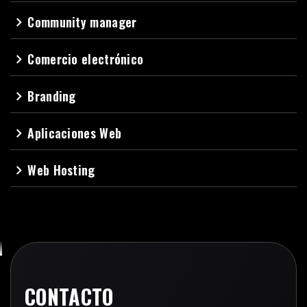
Community manager
navigate_next
Comercio electrónico
navigate_next
Branding
navigate_next
Aplicaciones Web
navigate_next
Web Hosting
navigate_next
CONTACTO