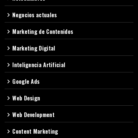
Negocios actuales
navigate_next
Marketing de Contenidos
navigate_next
Marketing Digital
navigate_next
Inteligencia Artificial
navigate_next
Google Ads
navigate_next
Web Design
navigate_next
Web Development
navigate_next
Content Marketing
navigate_next