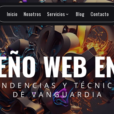
Inicio
Nosotros
Servicios
Blog
Contacto
expand_more
Inicio
Nosotros
Servicios
Blog
Contacto