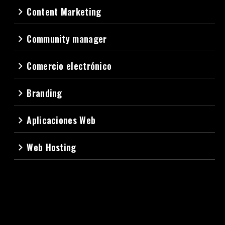
Content Marketing
navigate_next
Community manager
navigate_next
Comercio electrónico
navigate_next
Branding
navigate_next
Aplicaciones Web
navigate_next
Web Hosting
navigate_next