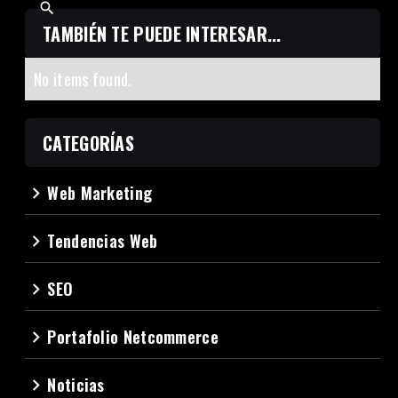
TAMBIÉN TE PUEDE INTERESAR...
No items found.
CATEGORÍAS
Web Marketing
navigate_next
Tendencias Web
navigate_next
SEO
navigate_next
Portafolio Netcommerce
navigate_next
Noticias
navigate_next