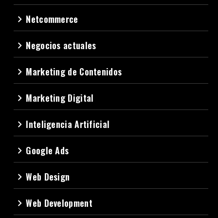
Netcommerce
navigate_next
Negocios actuales
navigate_next
Marketing de Contenidos
navigate_next
Marketing Digital
navigate_next
Inteligencia Artificial
navigate_next
Google Ads
navigate_next
Web Design
navigate_next
Web Development
navigate_next