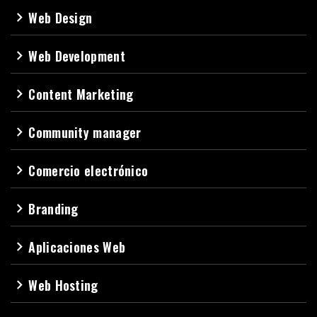
Web Design
navigate_next
Web Development
navigate_next
Content Marketing
navigate_next
Community manager
navigate_next
Comercio electrónico
navigate_next
Branding
navigate_next
Aplicaciones Web
navigate_next
Web Hosting
navigate_next