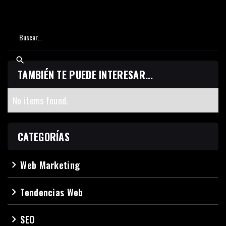
TAMBIÉN TE PUEDE INTERESAR...
No items found.
CATEGORÍAS
Web Marketing
navigate_next
Tendencias Web
navigate_next
SEO
navigate_next