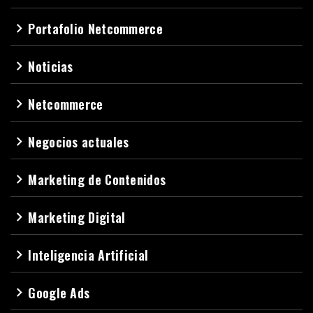
Portafolio Netcommerce
navigate_next
Noticias
navigate_next
Netcommerce
navigate_next
Negocios actuales
navigate_next
Marketing de Contenidos
navigate_next
Marketing Digital
navigate_next
Inteligencia Artificial
navigate_next
Google Ads
navigate_next