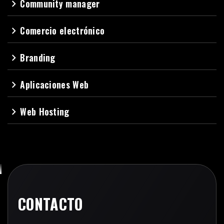
Community manager
navigate_next
Comercio electrónico
navigate_next
Branding
navigate_next
Aplicaciones Web
navigate_next
Web Hosting
navigate_next
CONTACTO