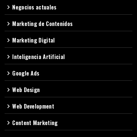
Negocios actuales
navigate_next
Marketing de Contenidos
navigate_next
Marketing Digital
navigate_next
Inteligencia Artificial
navigate_next
Google Ads
navigate_next
Web Design
navigate_next
Web Development
navigate_next
Content Marketing
navigate_next