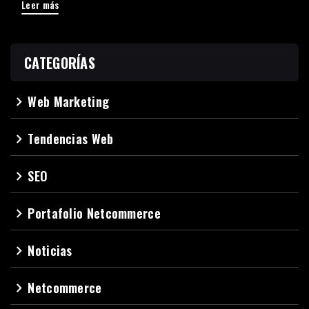
Leer más
CATEGORÍAS
Web Marketing
navigate_next
Tendencias Web
navigate_next
SEO
navigate_next
Portafolio Netcommerce
navigate_next
Noticias
navigate_next
Netcommerce
navigate_next