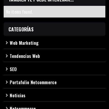
No items found.
CATEGORÍAS
Web Marketing
navigate_next
Tendencias Web
navigate_next
SEO
navigate_next
Portafolio Netcommerce
navigate_next
Noticias
navigate_next
Netcommerce
navigate_next