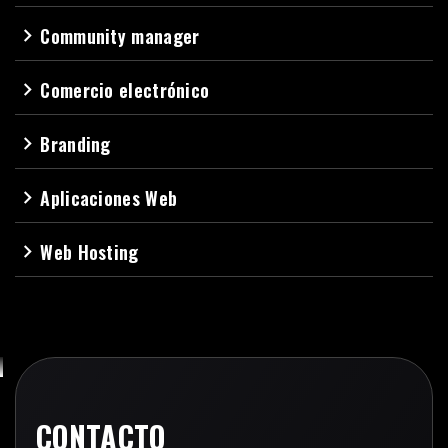
Community manager
navigate_next
Comercio electrónico
navigate_next
Branding
navigate_next
Aplicaciones Web
navigate_next
Web Hosting
navigate_next
CONTACTO