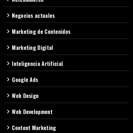
Negocios actuales
navigate_next
Marketing de Contenidos
navigate_next
Marketing Digital
navigate_next
Inteligencia Artificial
navigate_next
Google Ads
navigate_next
Web Design
navigate_next
Web Development
navigate_next
Content Marketing
navigate_next