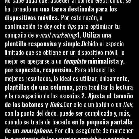
ha tornado en
una tarea destinada para los
dispositivos móviles.
Por esta razón, a
continuación te doy ocho
tips
para optimizar tu
campaña de
e-mail marketing
:
1. Utiliza una
plantilla responsiva y simple.
Debido al espacio
limitado que se obtiene en un dispositivo móvil, lo
mejor es apegarse a un
template
minimalista y,
por supuesto, responsivo.
Para obtener los
mejores resultados, lo ideal es utilizar, únicamente,
plantillas de una columna,
para facilitar la lectura
y la navegación de los usuarios.
2. Ajusta el tamaño
de los botones y
links
.
Dar clic a un botón o un
link
,
con la punta del dedo, puede ser complicado y, más,
cuando se trata de hacerlo
en la pequeña pantalla
de un
smartphone
.
Por ello, asegúrate de mantener
la experiencia de los usuarios agradable y amigable,