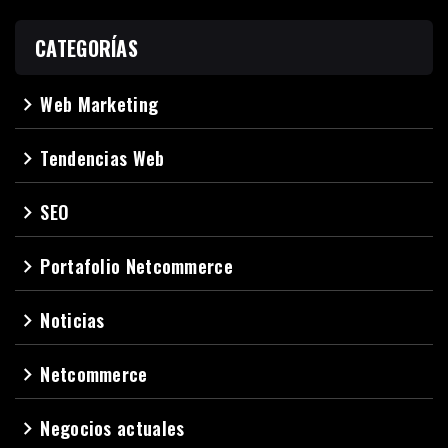
CATEGORÍAS
Web Marketing
navigate_next
Tendencias Web
navigate_next
SEO
navigate_next
Portafolio Netcommerce
navigate_next
Noticias
navigate_next
Netcommerce
navigate_next
Negocios actuales
navigate_next