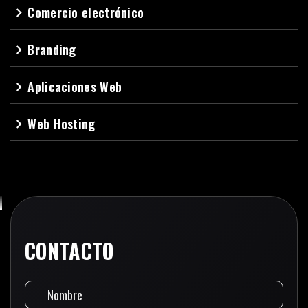
Comercio electrónico
navigate_next
Branding
navigate_next
Aplicaciones Web
navigate_next
Web Hosting
navigate_next
CONTACTO