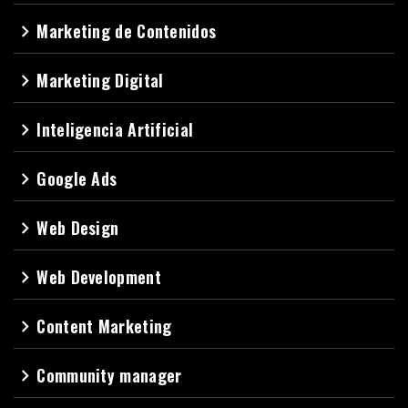
Marketing de Contenidos
navigate_next
Marketing Digital
navigate_next
Inteligencia Artificial
navigate_next
Google Ads
navigate_next
Web Design
navigate_next
Web Development
navigate_next
Content Marketing
navigate_next
Community manager
navigate_next