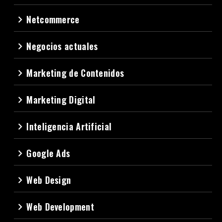
Netcommerce
navigate_next
Negocios actuales
navigate_next
Marketing de Contenidos
navigate_next
Marketing Digital
navigate_next
Inteligencia Artificial
navigate_next
Google Ads
navigate_next
Web Design
navigate_next
Web Development
navigate_next