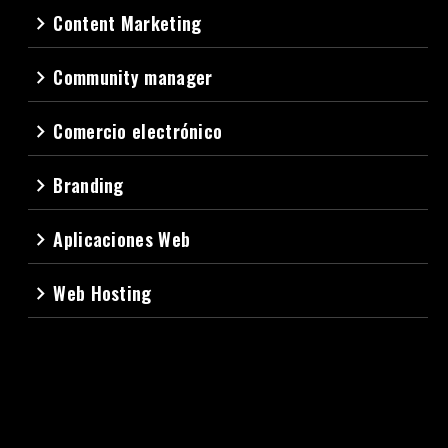
Content Marketing
navigate_next
Community manager
navigate_next
Comercio electrónico
navigate_next
Branding
navigate_next
Aplicaciones Web
navigate_next
Web Hosting
navigate_next