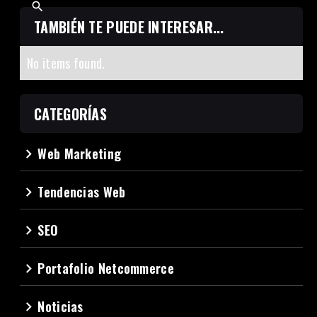
TAMBIÉN TE PUEDE INTERESAR...
No items found.
CATEGORÍAS
Web Marketing
navigate_next
Tendencias Web
navigate_next
SEO
navigate_next
Portafolio Netcommerce
navigate_next
Noticias
navigate_next