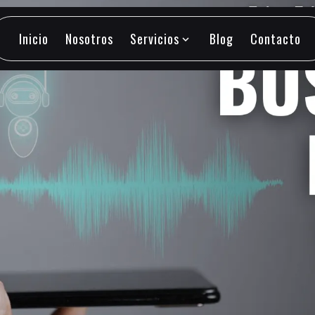
Inicio
Nosotros
Servicios
Blog
Contacto
expand_more
Inicio
Nosotros
Servicios
Blog
Contacto