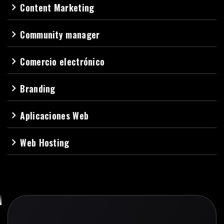
Content Marketing
navigate_next
Community manager
navigate_next
Comercio electrónico
navigate_next
Branding
navigate_next
Aplicaciones Web
navigate_next
Web Hosting
navigate_next