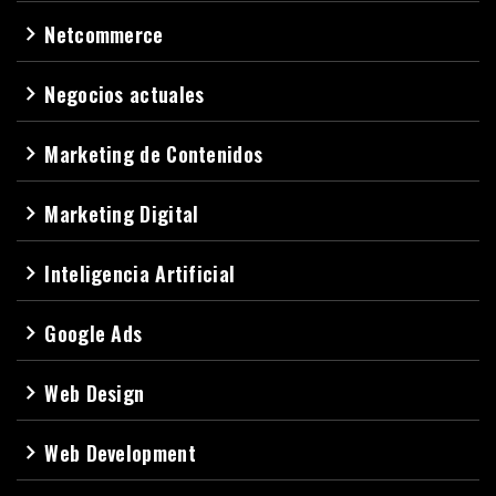
Netcommerce
navigate_next
Negocios actuales
navigate_next
Marketing de Contenidos
navigate_next
Marketing Digital
navigate_next
Inteligencia Artificial
navigate_next
Google Ads
navigate_next
Web Design
navigate_next
Web Development
navigate_next