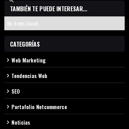
TAMBIÉN TE PUEDE INTERESAR...
No items found.
CATEGORÍAS
Web Marketing
navigate_next
Tendencias Web
navigate_next
SEO
navigate_next
Portafolio Netcommerce
navigate_next
Noticias
navigate_next