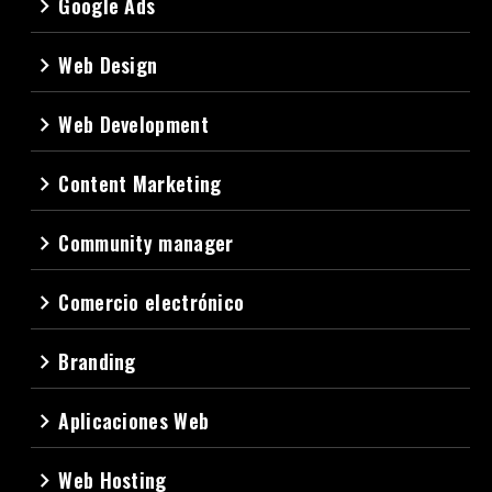
Google Ads
navigate_next
Web Design
navigate_next
Web Development
navigate_next
Content Marketing
navigate_next
Community manager
navigate_next
Comercio electrónico
navigate_next
Branding
navigate_next
Aplicaciones Web
navigate_next
Web Hosting
navigate_next