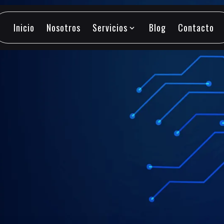
Inicio
Nosotros
Servicios
Blog
Contacto
expand_more
Inicio
Nosotros
Servicios
Blog
Contacto