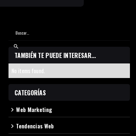
TAMBIÉN TE PUEDE INTERESAR...
No items found.
CATEGORÍAS
Web Marketing
navigate_next
Tendencias Web
navigate_next