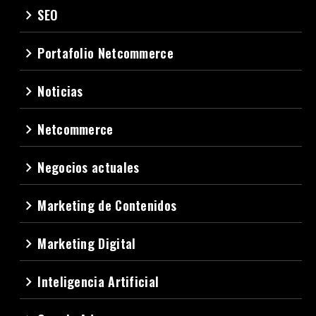
SEO
navigate_next
Portafolio Netcommerce
navigate_next
Noticias
navigate_next
Netcommerce
navigate_next
Negocios actuales
navigate_next
Marketing de Contenidos
navigate_next
Marketing Digital
navigate_next
Inteligencia Artificial
navigate_next