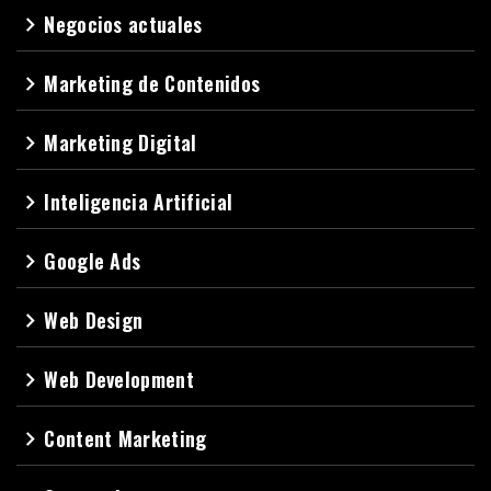
Negocios actuales
navigate_next
Marketing de Contenidos
navigate_next
Marketing Digital
navigate_next
Inteligencia Artificial
navigate_next
Google Ads
navigate_next
Web Design
navigate_next
Web Development
navigate_next
Content Marketing
navigate_next