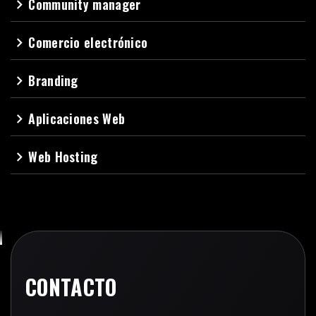
Community manager
navigate_next
Comercio electrónico
navigate_next
Branding
navigate_next
Aplicaciones Web
navigate_next
Web Hosting
navigate_next
CONTACTO