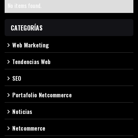
No items found.
CATEGORÍAS
Web Marketing
navigate_next
Tendencias Web
navigate_next
SEO
navigate_next
Portafolio Netcommerce
navigate_next
Noticias
navigate_next
Netcommerce
navigate_next