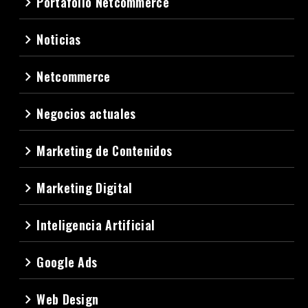
Portafolio Netcommerce
navigate_next
Noticias
navigate_next
Netcommerce
navigate_next
Negocios actuales
navigate_next
Marketing de Contenidos
navigate_next
Marketing Digital
navigate_next
Inteligencia Artificial
navigate_next
Google Ads
navigate_next
Web Design
navigate_next