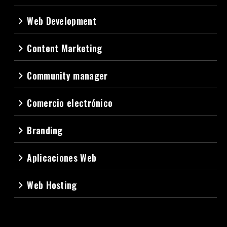
Web Development
navigate_next
Content Marketing
navigate_next
Community manager
navigate_next
Comercio electrónico
navigate_next
Branding
navigate_next
Aplicaciones Web
navigate_next
Web Hosting
navigate_next