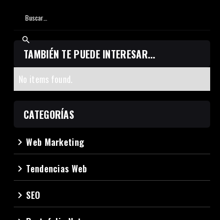
TAMBIÉN TE PUEDE INTERESAR...
No items found.
CATEGORÍAS
Web Marketing
navigate_next
Tendencias Web
navigate_next
SEO
navigate_next