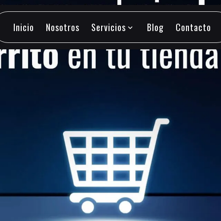
Inicio
Nosotros
Servicios
Blog
Contacto
expand_more
Inicio
Nosotros
Servicios
Blog
Contacto