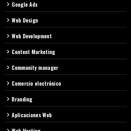
Google Ads
navigate_next
Web Design
navigate_next
Web Development
navigate_next
Content Marketing
navigate_next
Community manager
navigate_next
Comercio electrónico
navigate_next
Branding
navigate_next
Aplicaciones Web
navigate_next
Web Hosting
navigate_next