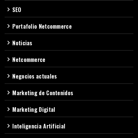
SEO
navigate_next
Portafolio Netcommerce
navigate_next
Noticias
navigate_next
Netcommerce
navigate_next
Negocios actuales
navigate_next
Marketing de Contenidos
navigate_next
Marketing Digital
navigate_next
Inteligencia Artificial
navigate_next