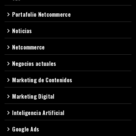
Portafolio Netcommerce
navigate_next
Noticias
navigate_next
Netcommerce
navigate_next
Negocios actuales
navigate_next
Marketing de Contenidos
navigate_next
Marketing Digital
navigate_next
Inteligencia Artificial
navigate_next
Google Ads
navigate_next