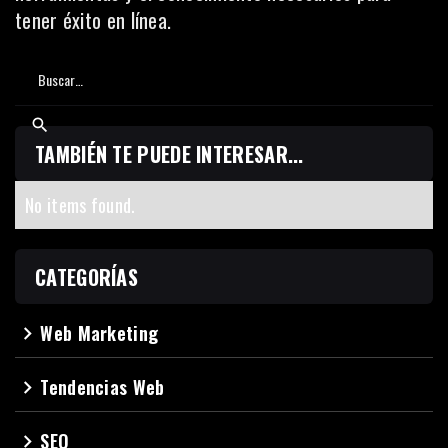
tener éxito en línea.
TAMBIÉN TE PUEDE INTERESAR...
No items found.
CATEGORÍAS
Web Marketing
navigate_next
Tendencias Web
navigate_next
SEO
navigate_next