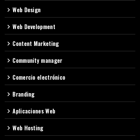
Web Design
navigate_next
Web Development
navigate_next
Content Marketing
navigate_next
Community manager
navigate_next
Comercio electrónico
navigate_next
Branding
navigate_next
Aplicaciones Web
navigate_next
Web Hosting
navigate_next