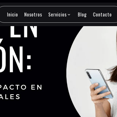
Inicio
Nosotros
Servicios
Blog
Contacto
expand_more
Inicio
Nosotros
Servicios
Blog
Contacto