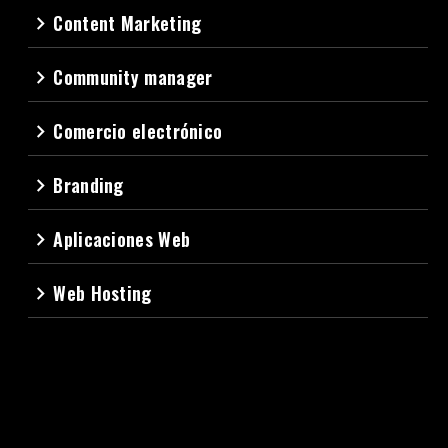
Content Marketing
navigate_next
Community manager
navigate_next
Comercio electrónico
navigate_next
Branding
navigate_next
Aplicaciones Web
navigate_next
Web Hosting
navigate_next