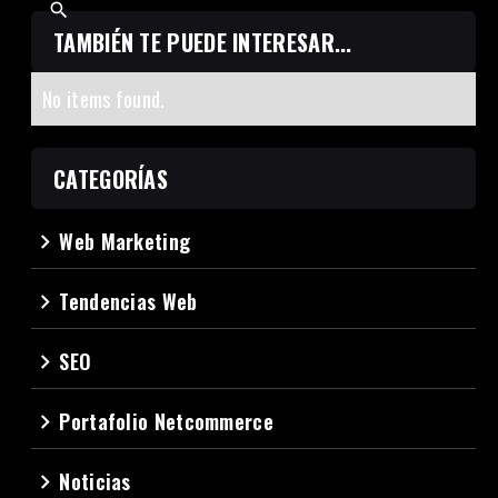
TAMBIÉN TE PUEDE INTERESAR...
No items found.
CATEGORÍAS
Web Marketing
navigate_next
Tendencias Web
navigate_next
SEO
navigate_next
Portafolio Netcommerce
navigate_next
Noticias
navigate_next