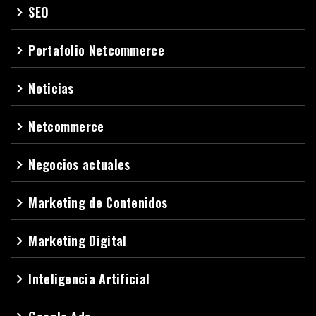
SEO
navigate_next
Portafolio Netcommerce
navigate_next
Noticias
navigate_next
Netcommerce
navigate_next
Negocios actuales
navigate_next
Marketing de Contenidos
navigate_next
Marketing Digital
navigate_next
Inteligencia Artificial
navigate_next