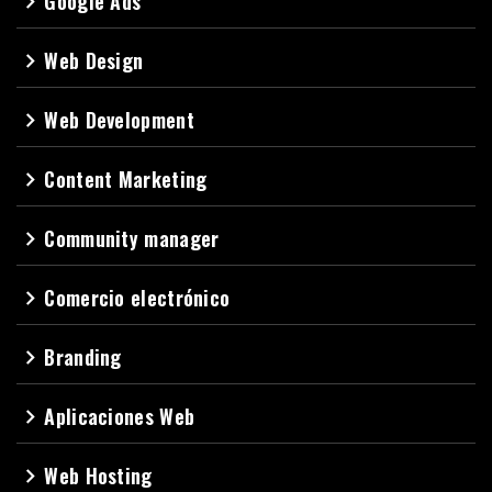
Google Ads
navigate_next
Web Design
navigate_next
Web Development
navigate_next
Content Marketing
navigate_next
Community manager
navigate_next
Comercio electrónico
navigate_next
Branding
navigate_next
Aplicaciones Web
navigate_next
Web Hosting
navigate_next