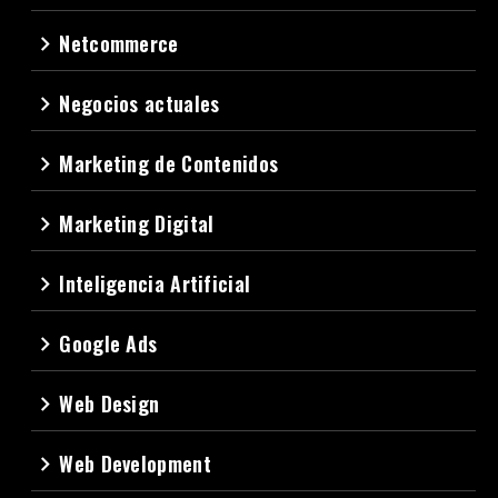
Netcommerce
navigate_next
Negocios actuales
navigate_next
Marketing de Contenidos
navigate_next
Marketing Digital
navigate_next
Inteligencia Artificial
navigate_next
Google Ads
navigate_next
Web Design
navigate_next
Web Development
navigate_next