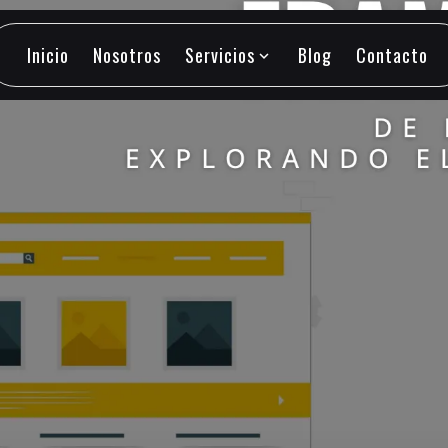
Inicio
Nosotros
Servicios
Blog
Contacto
expand_more
Inicio
Nosotros
Servicios
Blog
Contacto