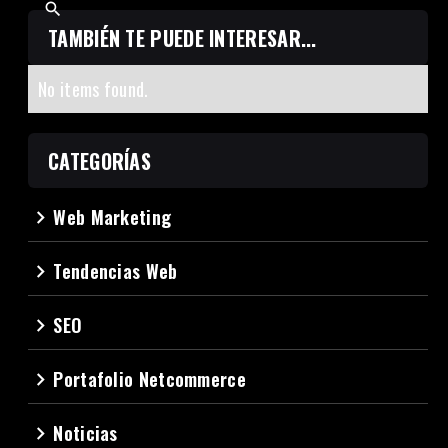
TAMBIÉN TE PUEDE INTERESAR...
No items found.
CATEGORÍAS
Web Marketing
navigate_next
Tendencias Web
navigate_next
SEO
navigate_next
Portafolio Netcommerce
navigate_next
Noticias
navigate_next