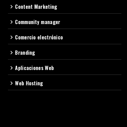
Content Marketing
navigate_next
Community manager
navigate_next
Comercio electrónico
navigate_next
Branding
navigate_next
Aplicaciones Web
navigate_next
Web Hosting
navigate_next