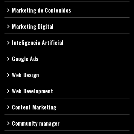
Marketing de Contenidos
navigate_next
Marketing Digital
navigate_next
Inteligencia Artificial
navigate_next
Google Ads
navigate_next
Web Design
navigate_next
Web Development
navigate_next
Content Marketing
navigate_next
Community manager
navigate_next