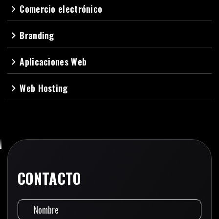
Comercio electrónico
navigate_next
Branding
navigate_next
Aplicaciones Web
navigate_next
Web Hosting
navigate_next
CONTACTO