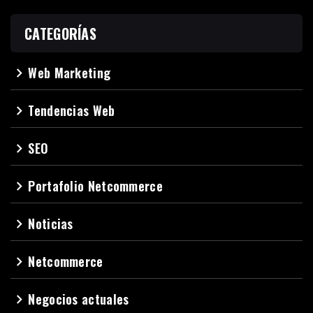
CATEGORÍAS
Web Marketing
navigate_next
Tendencias Web
navigate_next
SEO
navigate_next
Portafolio Netcommerce
navigate_next
Noticias
navigate_next
Netcommerce
navigate_next
Negocios actuales
navigate_next