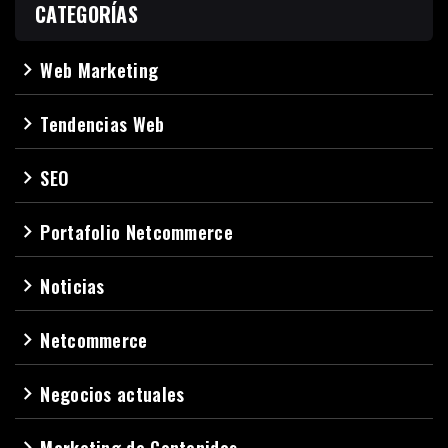
CATEGORÍAS
Web Marketing
navigate_next
Tendencias Web
navigate_next
SEO
navigate_next
Portafolio Netcommerce
navigate_next
Noticias
navigate_next
Netcommerce
navigate_next
Negocios actuales
navigate_next
Marketing de Contenidos
navigate_next