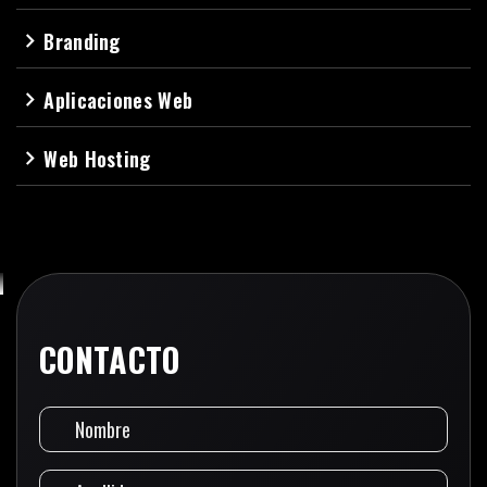
Branding
navigate_next
Aplicaciones Web
navigate_next
Web Hosting
navigate_next
CONTACTO