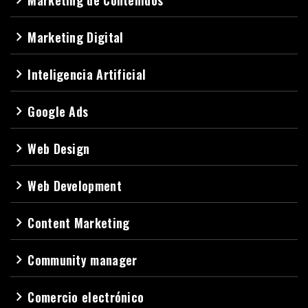
Marketing Digital
navigate_next
Inteligencia Artificial
navigate_next
Google Ads
navigate_next
Web Design
navigate_next
Web Development
navigate_next
Content Marketing
navigate_next
Community manager
navigate_next
Comercio electrónico
navigate_next