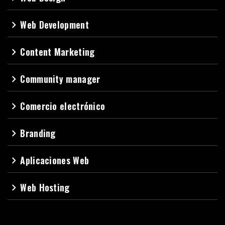
Web Development
navigate_next
Content Marketing
navigate_next
Community manager
navigate_next
Comercio electrónico
navigate_next
Branding
navigate_next
Aplicaciones Web
navigate_next
Web Hosting
navigate_next