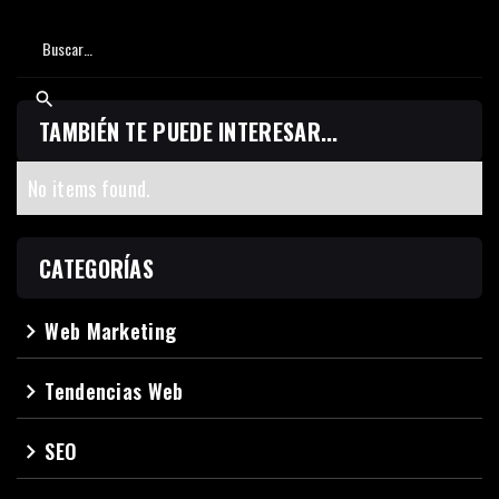
TAMBIÉN TE PUEDE INTERESAR...
No items found.
CATEGORÍAS
Web Marketing
navigate_next
Tendencias Web
navigate_next
SEO
navigate_next