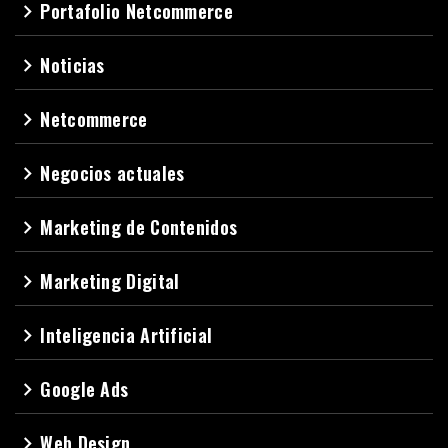
Portafolio Netcommerce
navigate_next
Noticias
navigate_next
Netcommerce
navigate_next
Negocios actuales
navigate_next
Marketing de Contenidos
navigate_next
Marketing Digital
navigate_next
Inteligencia Artificial
navigate_next
Google Ads
navigate_next
Web Design
navigate_next