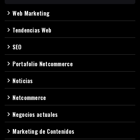
Web Marketing
navigate_next
Tendencias Web
navigate_next
SEO
navigate_next
Portafolio Netcommerce
navigate_next
Noticias
navigate_next
Netcommerce
navigate_next
Negocios actuales
navigate_next
Marketing de Contenidos
navigate_next