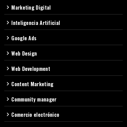
Marketing Digital
navigate_next
Inteligencia Artificial
navigate_next
Google Ads
navigate_next
Web Design
navigate_next
Web Development
navigate_next
Content Marketing
navigate_next
Community manager
navigate_next
Comercio electrónico
navigate_next