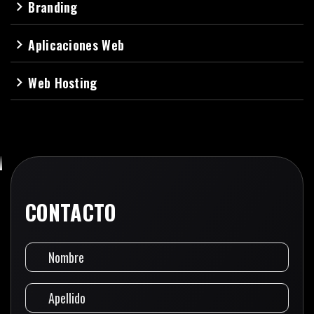
Branding
navigate_next
Aplicaciones Web
navigate_next
Web Hosting
navigate_next
CONTACTO