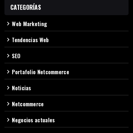
CATEGORÍAS
Web Marketing
navigate_next
Tendencias Web
navigate_next
SEO
navigate_next
Portafolio Netcommerce
navigate_next
Noticias
navigate_next
Netcommerce
navigate_next
Negocios actuales
navigate_next