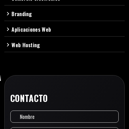
Branding
navigate_next
Aplicaciones Web
navigate_next
Web Hosting
navigate_next
CONTACTO