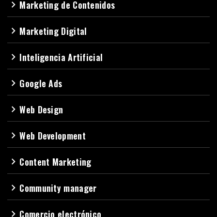
Marketing de Contenidos
navigate_next
Marketing Digital
navigate_next
Inteligencia Artificial
navigate_next
Google Ads
navigate_next
Web Design
navigate_next
Web Development
navigate_next
Content Marketing
navigate_next
Community manager
navigate_next
Comercio electrónico
navigate_next