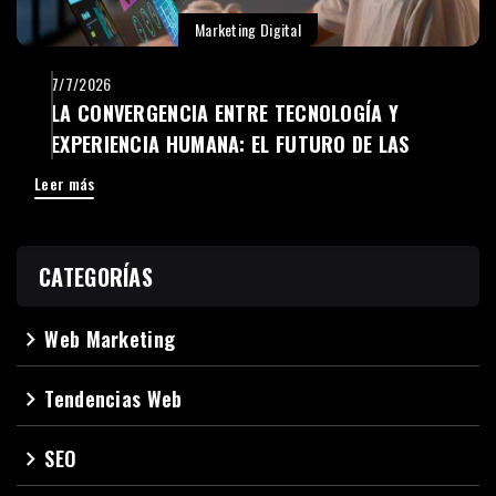
Marketing Digital
7/7/2026
LA CONVERGENCIA ENTRE TECNOLOGÍA Y
EXPERIENCIA HUMANA: EL FUTURO DE LAS
EMPRESAS DIGITALES
Leer más
CATEGORÍAS
Web Marketing
navigate_next
Tendencias Web
navigate_next
SEO
navigate_next