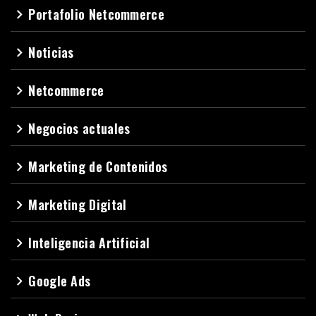
Portafolio Netcommerce
navigate_next
Noticias
navigate_next
Netcommerce
navigate_next
Negocios actuales
navigate_next
Marketing de Contenidos
navigate_next
Marketing Digital
navigate_next
Inteligencia Artificial
navigate_next
Google Ads
navigate_next