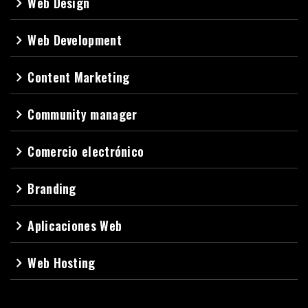
Web Design
navigate_next
Web Development
navigate_next
Content Marketing
navigate_next
Community manager
navigate_next
Comercio electrónico
navigate_next
Branding
navigate_next
Aplicaciones Web
navigate_next
Web Hosting
navigate_next