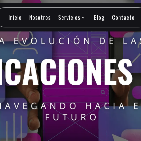
Inicio
Nosotros
Servicios
Blog
Contacto
expand_more
Inicio
Nosotros
Servicios
Blog
Contacto