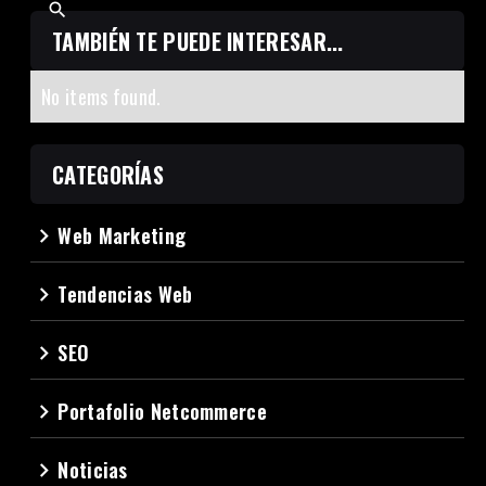
TAMBIÉN TE PUEDE INTERESAR...
No items found.
CATEGORÍAS
Web Marketing
navigate_next
Tendencias Web
navigate_next
SEO
navigate_next
Portafolio Netcommerce
navigate_next
Noticias
navigate_next