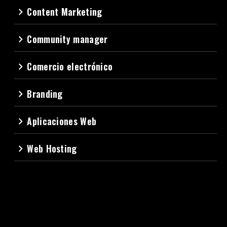
Content Marketing
navigate_next
Community manager
navigate_next
Comercio electrónico
navigate_next
Branding
navigate_next
Aplicaciones Web
navigate_next
Web Hosting
navigate_next