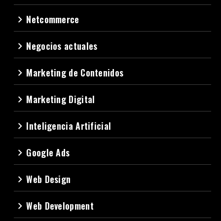
Netcommerce
navigate_next
Negocios actuales
navigate_next
Marketing de Contenidos
navigate_next
Marketing Digital
navigate_next
Inteligencia Artificial
navigate_next
Google Ads
navigate_next
Web Design
navigate_next
Web Development
navigate_next