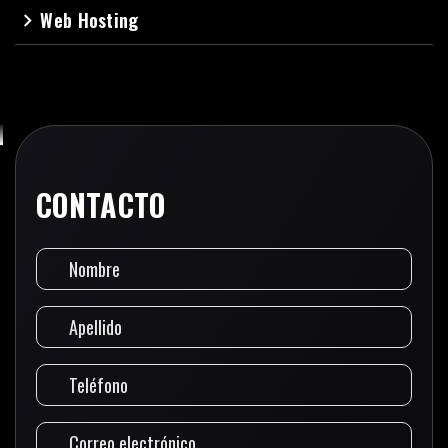
Web Hosting
navigate_next
CONTACTO