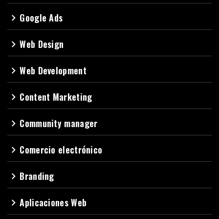
Google Ads
navigate_next
Web Design
navigate_next
Web Development
navigate_next
Content Marketing
navigate_next
Community manager
navigate_next
Comercio electrónico
navigate_next
Branding
navigate_next
Aplicaciones Web
navigate_next