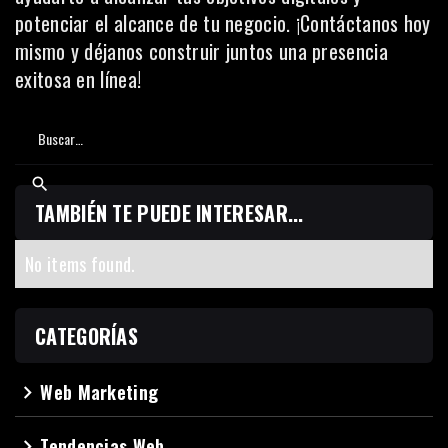
potenciar el alcance de tu negocio. ¡
Contáctanos hoy
mismo
y déjanos construir juntos una presencia
exitosa en línea!
TAMBIÉN TE PUEDE INTERESAR...
No items found.
CATEGORÍAS
Web Marketing
navigate_next
Tendencias Web
navigate_next