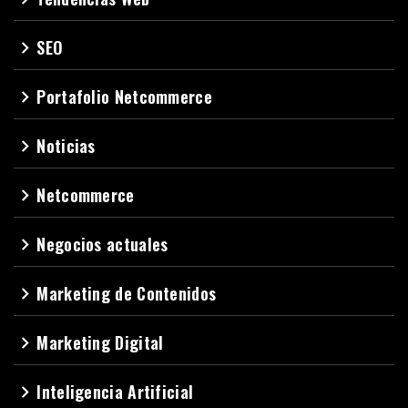
SEO
navigate_next
Portafolio Netcommerce
navigate_next
Noticias
navigate_next
Netcommerce
navigate_next
Negocios actuales
navigate_next
Marketing de Contenidos
navigate_next
Marketing Digital
navigate_next
Inteligencia Artificial
navigate_next