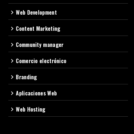
Web Development
navigate_next
Content Marketing
navigate_next
Community manager
navigate_next
Comercio electrónico
navigate_next
Branding
navigate_next
Aplicaciones Web
navigate_next
Web Hosting
navigate_next