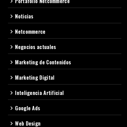
Portafolio Netcommerce
navigate_next
Noticias
navigate_next
Netcommerce
navigate_next
Negocios actuales
navigate_next
Marketing de Contenidos
navigate_next
Marketing Digital
navigate_next
Inteligencia Artificial
navigate_next
Google Ads
navigate_next
Web Design
navigate_next