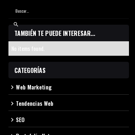
TAMBIÉN TE PUEDE INTERESAR...
No items found.
CATEGORÍAS
Web Marketing
navigate_next
Tendencias Web
navigate_next
SEO
navigate_next