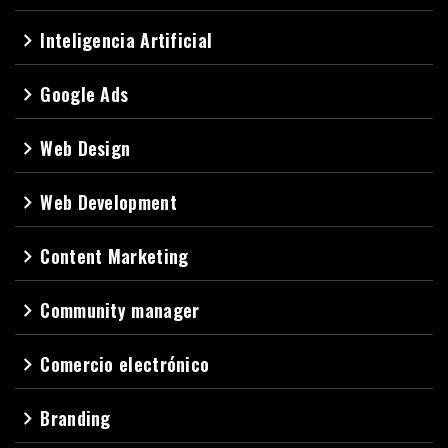
Inteligencia Artificial
navigate_next
Google Ads
navigate_next
Web Design
navigate_next
Web Development
navigate_next
Content Marketing
navigate_next
Community manager
navigate_next
Comercio electrónico
navigate_next
Branding
navigate_next