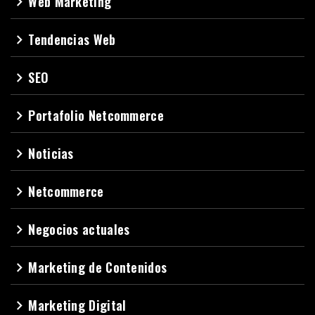
Web Marketing
navigate_next
Tendencias Web
navigate_next
SEO
navigate_next
Portafolio Netcommerce
navigate_next
Noticias
navigate_next
Netcommerce
navigate_next
Negocios actuales
navigate_next
Marketing de Contenidos
navigate_next
Marketing Digital
navigate_next