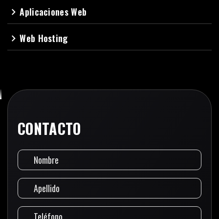
Aplicaciones Web
navigate_next
Web Hosting
navigate_next
CONTACTO