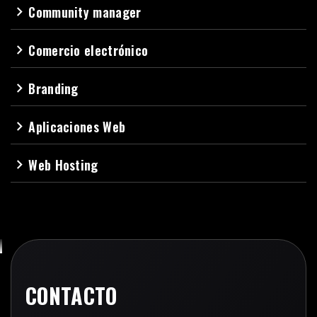
Community manager
navigate_next
Comercio electrónico
navigate_next
Branding
navigate_next
Aplicaciones Web
navigate_next
Web Hosting
navigate_next
CONTACTO