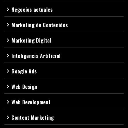
Negocios actuales
navigate_next
Marketing de Contenidos
navigate_next
Marketing Digital
navigate_next
Inteligencia Artificial
navigate_next
Google Ads
navigate_next
Web Design
navigate_next
Web Development
navigate_next
Content Marketing
navigate_next