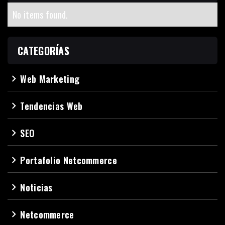
No items found.
CATEGORÍAS
Web Marketing
navigate_next
Tendencias Web
navigate_next
SEO
navigate_next
Portafolio Netcommerce
navigate_next
Noticias
navigate_next
Netcommerce
navigate_next