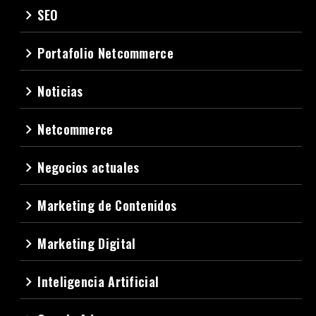
SEO
navigate_next
Portafolio Netcommerce
navigate_next
Noticias
navigate_next
Netcommerce
navigate_next
Negocios actuales
navigate_next
Marketing de Contenidos
navigate_next
Marketing Digital
navigate_next
Inteligencia Artificial
navigate_next