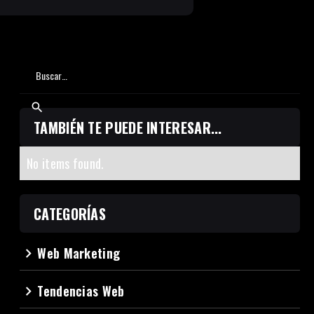
TAMBIÉN TE PUEDE INTERESAR...
No items found.
CATEGORÍAS
Web Marketing
navigate_next
Tendencias Web
navigate_next