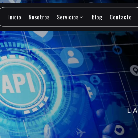
Inicio
Nosotros
Servicios
Blog
Contacto
expand_more
Inicio
Nosotros
Servicios
Blog
Contacto