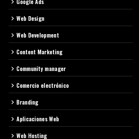
Google Ads
navigate_next
Web Design
navigate_next
Web Development
navigate_next
Content Marketing
navigate_next
Community manager
navigate_next
Comercio electrónico
navigate_next
Branding
navigate_next
Aplicaciones Web
navigate_next
Web Hosting
navigate_next