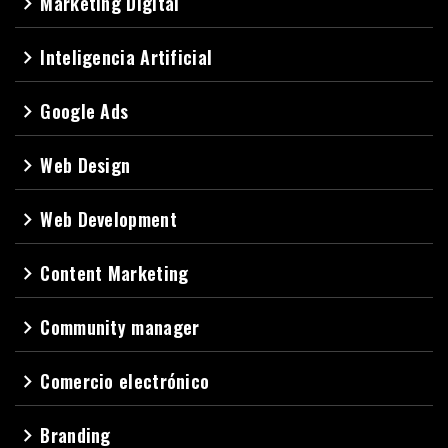
Marketing Digital
navigate_next
Inteligencia Artificial
navigate_next
Google Ads
navigate_next
Web Design
navigate_next
Web Development
navigate_next
Content Marketing
navigate_next
Community manager
navigate_next
Comercio electrónico
navigate_next
Branding
navigate_next