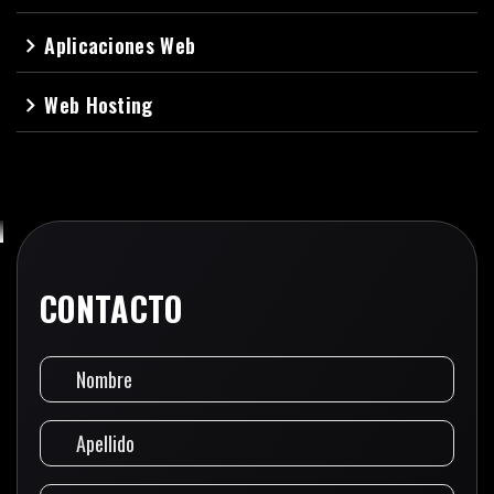
Aplicaciones Web
navigate_next
Web Hosting
navigate_next
CONTACTO