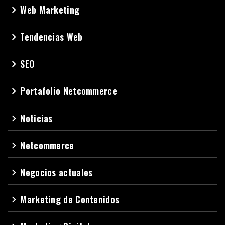
Web Marketing
navigate_next
Tendencias Web
navigate_next
SEO
navigate_next
Portafolio Netcommerce
navigate_next
Noticias
navigate_next
Netcommerce
navigate_next
Negocios actuales
navigate_next
Marketing de Contenidos
navigate_next