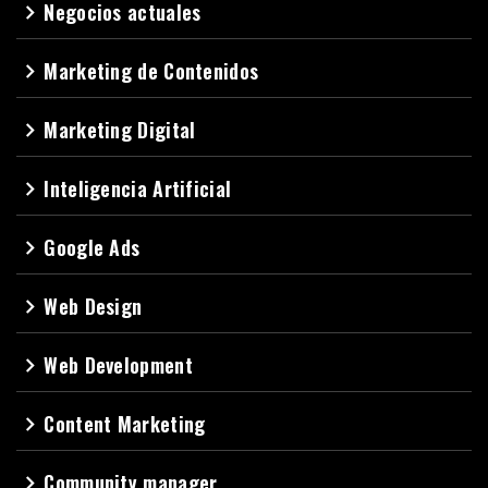
Negocios actuales
navigate_next
Marketing de Contenidos
navigate_next
Marketing Digital
navigate_next
Inteligencia Artificial
navigate_next
Google Ads
navigate_next
Web Design
navigate_next
Web Development
navigate_next
Content Marketing
navigate_next
Community manager
navigate_next