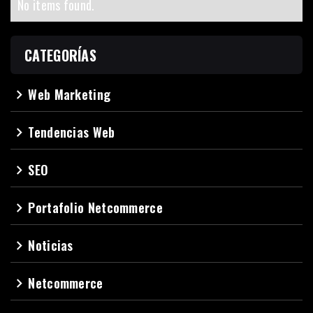
No items found.
CATEGORÍAS
Web Marketing
navigate_next
Tendencias Web
navigate_next
SEO
navigate_next
Portafolio Netcommerce
navigate_next
Noticias
navigate_next
Netcommerce
navigate_next