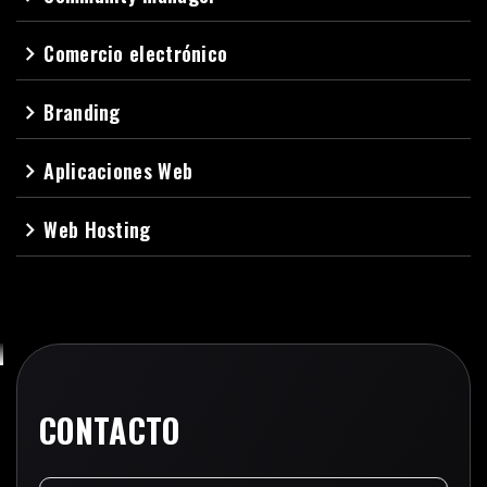
Comercio electrónico
navigate_next
Branding
navigate_next
Aplicaciones Web
navigate_next
Web Hosting
navigate_next
CONTACTO