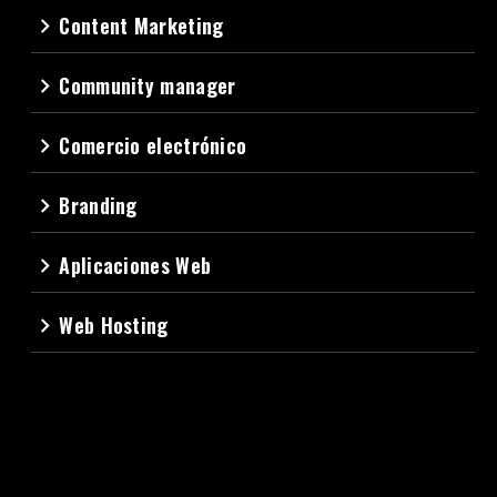
Content Marketing
navigate_next
Community manager
navigate_next
Comercio electrónico
navigate_next
Branding
navigate_next
Aplicaciones Web
navigate_next
Web Hosting
navigate_next