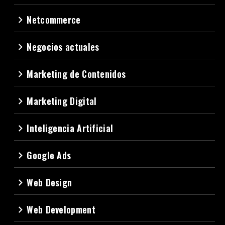
Netcommerce
navigate_next
Negocios actuales
navigate_next
Marketing de Contenidos
navigate_next
Marketing Digital
navigate_next
Inteligencia Artificial
navigate_next
Google Ads
navigate_next
Web Design
navigate_next
Web Development
navigate_next