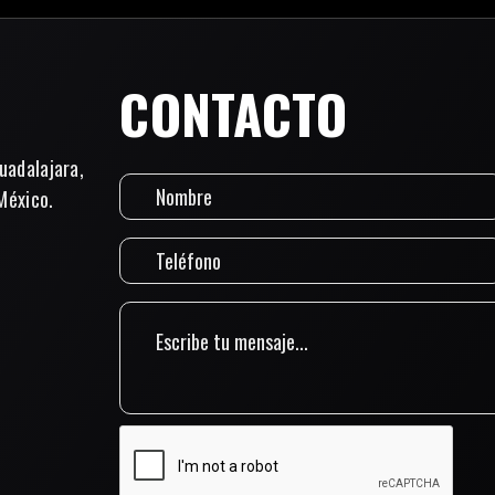
CONTACTO
uadalajara,
México.