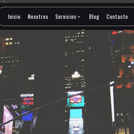
Inicio
Nosotros
Servicios
Blog
Contacto
expand_more
Inicio
Nosotros
Servicios
Blog
Contacto