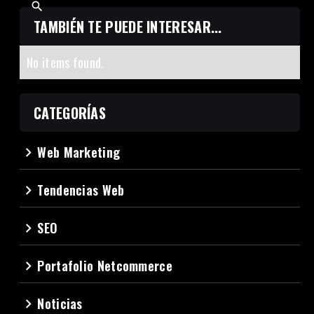
TAMBIÉN TE PUEDE INTERESAR...
No items found.
CATEGORÍAS
Web Marketing
navigate_next
Tendencias Web
navigate_next
SEO
navigate_next
Portafolio Netcommerce
navigate_next
Noticias
navigate_next