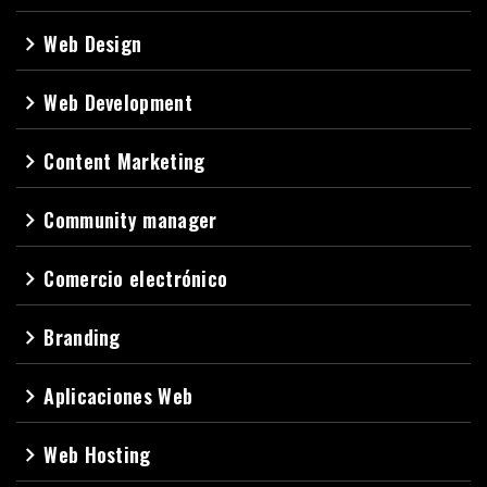
Web Design
navigate_next
Web Development
navigate_next
Content Marketing
navigate_next
Community manager
navigate_next
Comercio electrónico
navigate_next
Branding
navigate_next
Aplicaciones Web
navigate_next
Web Hosting
navigate_next