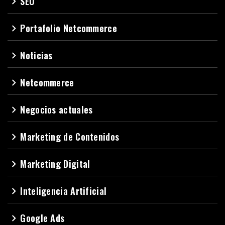
SEO
navigate_next
Portafolio Netcommerce
navigate_next
Noticias
navigate_next
Netcommerce
navigate_next
Negocios actuales
navigate_next
Marketing de Contenidos
navigate_next
Marketing Digital
navigate_next
Inteligencia Artificial
navigate_next
Google Ads
navigate_next