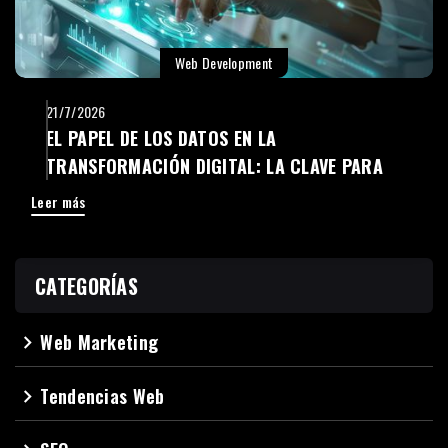
Web Development
21/7/2026
EL PAPEL DE LOS DATOS EN LA
TRANSFORMACIÓN DIGITAL: LA CLAVE PARA
TOMAR MEJORES DECISIONES
Leer más
CATEGORÍAS
Web Marketing
navigate_next
Tendencias Web
navigate_next