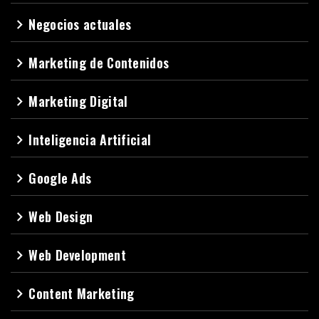
Negocios actuales
navigate_next
Marketing de Contenidos
navigate_next
Marketing Digital
navigate_next
Inteligencia Artificial
navigate_next
Google Ads
navigate_next
Web Design
navigate_next
Web Development
navigate_next
Content Marketing
navigate_next