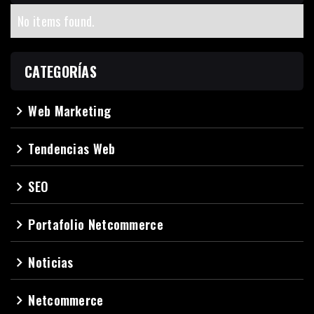
No items found.
CATEGORÍAS
Web Marketing
navigate_next
Tendencias Web
navigate_next
SEO
navigate_next
Portafolio Netcommerce
navigate_next
Noticias
navigate_next
Netcommerce
navigate_next