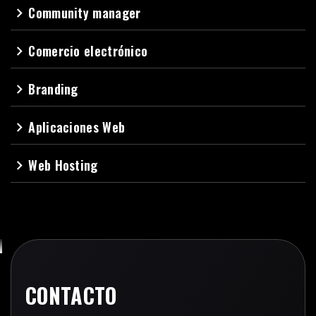
Community manager
navigate_next
Comercio electrónico
navigate_next
Branding
navigate_next
Aplicaciones Web
navigate_next
Web Hosting
navigate_next
CONTACTO