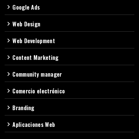
Google Ads
navigate_next
Web Design
navigate_next
Web Development
navigate_next
Content Marketing
navigate_next
Community manager
navigate_next
Comercio electrónico
navigate_next
Branding
navigate_next
Aplicaciones Web
navigate_next