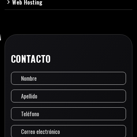
Web Hosting
navigate_next
CONTACTO