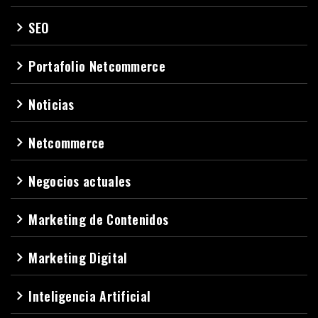
SEO
navigate_next
Portafolio Netcommerce
navigate_next
Noticias
navigate_next
Netcommerce
navigate_next
Negocios actuales
navigate_next
Marketing de Contenidos
navigate_next
Marketing Digital
navigate_next
Inteligencia Artificial
navigate_next