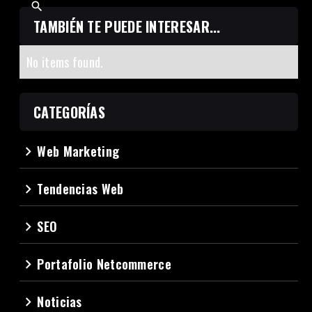
TAMBIÉN TE PUEDE INTERESAR...
No items found.
CATEGORÍAS
Web Marketing
navigate_next
Tendencias Web
navigate_next
SEO
navigate_next
Portafolio Netcommerce
navigate_next
Noticias
navigate_next