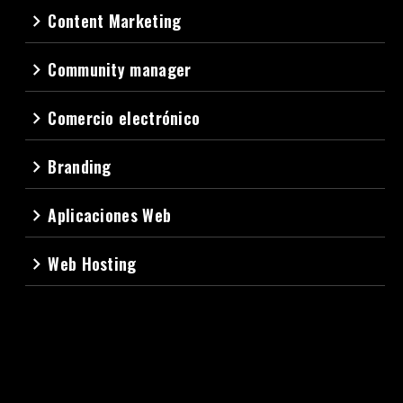
Content Marketing
navigate_next
Community manager
navigate_next
Comercio electrónico
navigate_next
Branding
navigate_next
Aplicaciones Web
navigate_next
Web Hosting
navigate_next