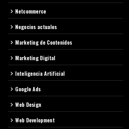
Netcommerce
navigate_next
Negocios actuales
navigate_next
Marketing de Contenidos
navigate_next
Marketing Digital
navigate_next
Inteligencia Artificial
navigate_next
Google Ads
navigate_next
Web Design
navigate_next
Web Development
navigate_next