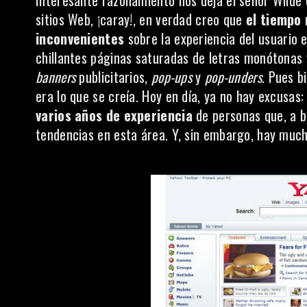
Interesante razonamiento nos deja el señor Wilde c
sitios Web, ¡caray!, en verdad creo que
el tiempo
inconvenientes
sobre la
experiencia del usuario
e
chillantes páginas saturadas de letras monótonas 
banners
publicitarios,
pop-ups
y
pop-unders
. Pues b
era lo que se creía. Hoy en día, ya no hay excusa
varios años de experiencia
de personas que, a b
tendencias en esta área. Y, sin embargo, hay muc