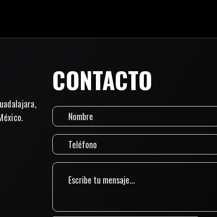
CONTACTO
uadalajara,
México.