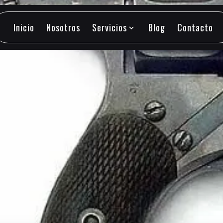
Inicio
Nosotros
Servicios
Blog
Contacto
expand_more
Inicio
Nosotros
Servicios
Blog
Contacto