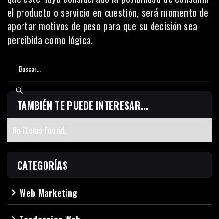
el producto o servicio en cuestión, será momento de
aportar motivos de peso para que su decisión sea
percibida como lógica.
TAMBIÉN TE PUEDE INTERESAR...
No items found.
CATEGORÍAS
Web Marketing
navigate_next
Tendencias Web
navigate_next