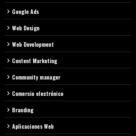
Google Ads
navigate_next
Web Design
navigate_next
Web Development
navigate_next
Content Marketing
navigate_next
Community manager
navigate_next
Comercio electrónico
navigate_next
Branding
navigate_next
Aplicaciones Web
navigate_next