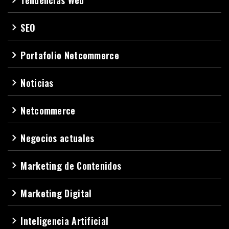
SEO
navigate_next
Portafolio Netcommerce
navigate_next
Noticias
navigate_next
Netcommerce
navigate_next
Negocios actuales
navigate_next
Marketing de Contenidos
navigate_next
Marketing Digital
navigate_next
Inteligencia Artificial
navigate_next