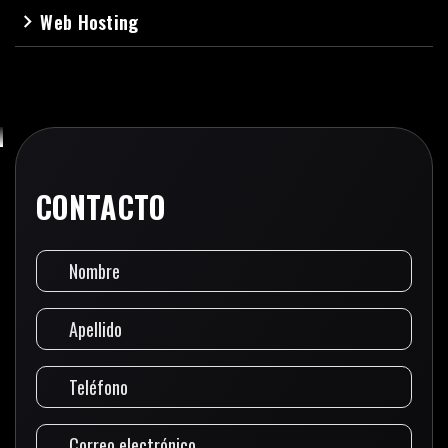
Web Hosting
navigate_next
CONTACTO