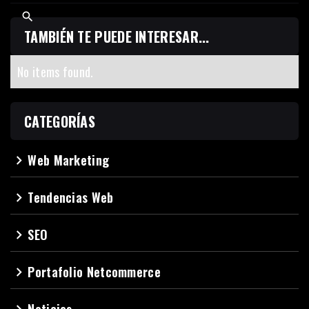
TAMBIÉN TE PUEDE INTERESAR...
No items found.
CATEGORÍAS
Web Marketing
navigate_next
Tendencias Web
navigate_next
SEO
navigate_next
Portafolio Netcommerce
navigate_next