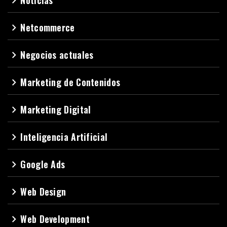
Noticias
navigate_next
Netcommerce
navigate_next
Negocios actuales
navigate_next
Marketing de Contenidos
navigate_next
Marketing Digital
navigate_next
Inteligencia Artificial
navigate_next
Google Ads
navigate_next
Web Design
navigate_next
Web Development
navigate_next