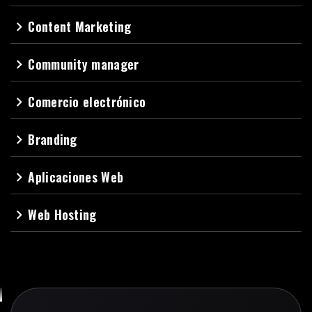
Content Marketing
navigate_next
Community manager
navigate_next
Comercio electrónico
navigate_next
Branding
navigate_next
Aplicaciones Web
navigate_next
Web Hosting
navigate_next