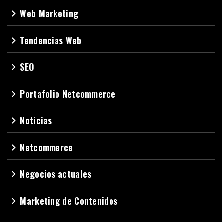
Web Marketing
navigate_next
Tendencias Web
navigate_next
SEO
navigate_next
Portafolio Netcommerce
navigate_next
Noticias
navigate_next
Netcommerce
navigate_next
Negocios actuales
navigate_next
Marketing de Contenidos
navigate_next