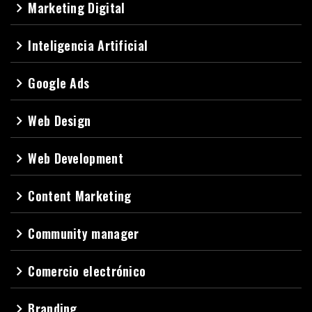
Marketing Digital
navigate_next
Inteligencia Artificial
navigate_next
Google Ads
navigate_next
Web Design
navigate_next
Web Development
navigate_next
Content Marketing
navigate_next
Community manager
navigate_next
Comercio electrónico
navigate_next
Branding
navigate_next