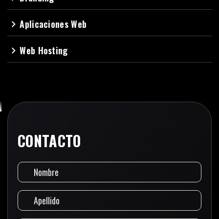
Aplicaciones Web
navigate_next
Web Hosting
navigate_next
CONTACTO