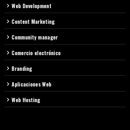
Web Development
navigate_next
Content Marketing
navigate_next
Community manager
navigate_next
Comercio electrónico
navigate_next
Branding
navigate_next
Aplicaciones Web
navigate_next
Web Hosting
navigate_next