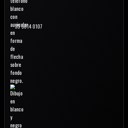
33 3614 0107