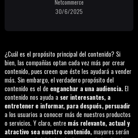
Netcommerce
30/6/2025
¿Cuál es el propósito principal del contenido? Si
bien, las compañías optan cada vez más por crear
contenido, pues creen que éste les ayudará a vender
más. Sin embargo, el verdadero propósito del
contenido es el de
enganchar a una audiencia.
El
contenido nos ayuda a
ser interesantes, a
entretener e informar, para después, persuadir
a los usuarios a conocer más de nuestros productos
o servicios. Y claro, entre
más relevante, actual y
atractivo sea nuestro contenido,
mayores serán