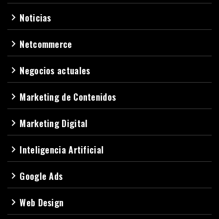
Noticias
navigate_next
Netcommerce
navigate_next
Negocios actuales
navigate_next
Marketing de Contenidos
navigate_next
Marketing Digital
navigate_next
Inteligencia Artificial
navigate_next
Google Ads
navigate_next
Web Design
navigate_next