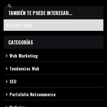
TAMBIÉN TE PUEDE INTERESAR...
No items found.
CATEGORÍAS
Web Marketing
navigate_next
Tendencias Web
navigate_next
SEO
navigate_next
Portafolio Netcommerce
navigate_next