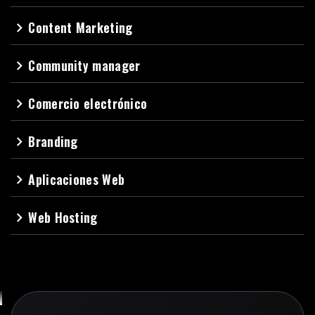
Content Marketing
navigate_next
Community manager
navigate_next
Comercio electrónico
navigate_next
Branding
navigate_next
Aplicaciones Web
navigate_next
Web Hosting
navigate_next