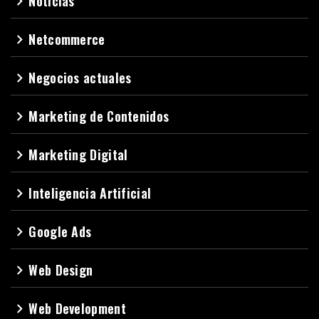
Noticias
navigate_next
Netcommerce
navigate_next
Negocios actuales
navigate_next
Marketing de Contenidos
navigate_next
Marketing Digital
navigate_next
Inteligencia Artificial
navigate_next
Google Ads
navigate_next
Web Design
navigate_next
Web Development
navigate_next