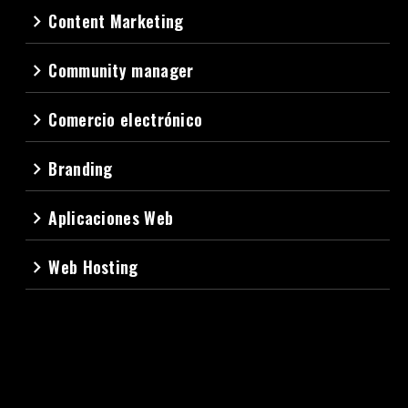
Content Marketing
navigate_next
Community manager
navigate_next
Comercio electrónico
navigate_next
Branding
navigate_next
Aplicaciones Web
navigate_next
Web Hosting
navigate_next