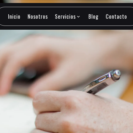
Inicio
Nosotros
Servicios
Blog
Contacto
expand_more
Inicio
Nosotros
Servicios
Blog
Contacto