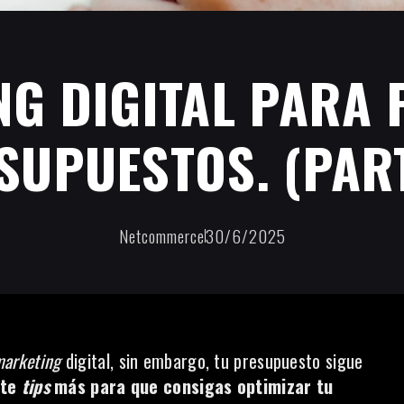
G DIGITAL PARA
SUPUESTOS. (PART
Netcommerce
30/6/2025
arketing
digital
, sin embargo, tu presupuesto sigue
ete
tips
más para que consigas optimizar tu