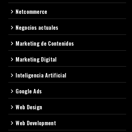
Netcommerce
navigate_next
Negocios actuales
navigate_next
Marketing de Contenidos
navigate_next
Marketing Digital
navigate_next
Inteligencia Artificial
navigate_next
Google Ads
navigate_next
Web Design
navigate_next
Web Development
navigate_next