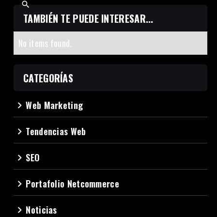
TAMBIÉN TE PUEDE INTERESAR...
No items found.
CATEGORÍAS
Web Marketing
navigate_next
Tendencias Web
navigate_next
SEO
navigate_next
Portafolio Netcommerce
navigate_next
Noticias
navigate_next