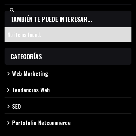
TAMBIÉN TE PUEDE INTERESAR...
No items found.
CATEGORÍAS
Web Marketing
navigate_next
Tendencias Web
navigate_next
SEO
navigate_next
Portafolio Netcommerce
navigate_next