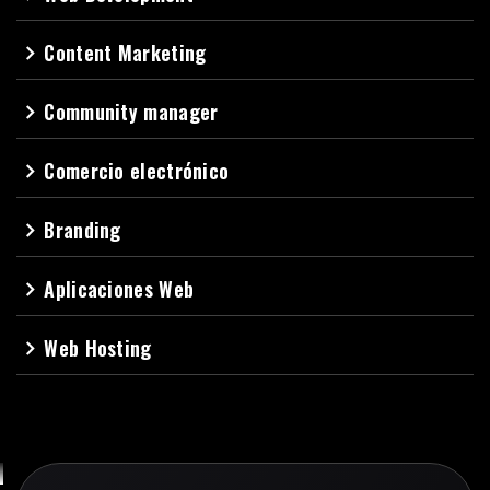
Content Marketing
navigate_next
Community manager
navigate_next
Comercio electrónico
navigate_next
Branding
navigate_next
Aplicaciones Web
navigate_next
Web Hosting
navigate_next