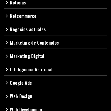
Noticias
navigate_next
Netcommerce
navigate_next
Negocios actuales
navigate_next
Marketing de Contenidos
navigate_next
Marketing Digital
navigate_next
Inteligencia Artificial
navigate_next
Google Ads
navigate_next
Web Design
navigate_next
Web Development
navigate_next