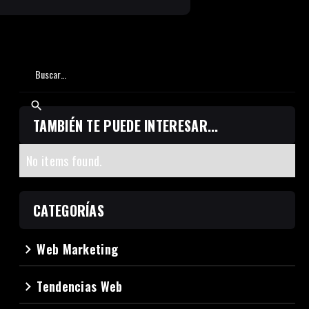
TAMBIÉN TE PUEDE INTERESAR...
No items found.
CATEGORÍAS
Web Marketing
navigate_next
Tendencias Web
navigate_next