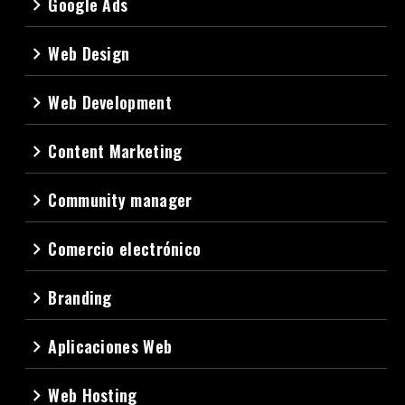
Google Ads
navigate_next
Web Design
navigate_next
Web Development
navigate_next
Content Marketing
navigate_next
Community manager
navigate_next
Comercio electrónico
navigate_next
Branding
navigate_next
Aplicaciones Web
navigate_next
Web Hosting
navigate_next