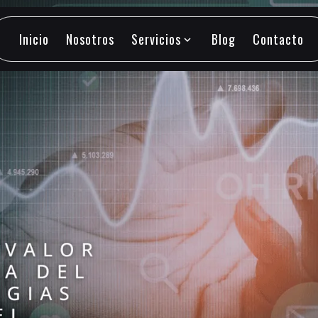
Inicio
Nosotros
Servicios
Blog
Contacto
expand_more
Inicio
Nosotros
Servicios
Blog
Contacto